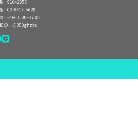
編：91042958
：02-6617-5628
：平日10:00~17:00
NE@：@350ghzbs