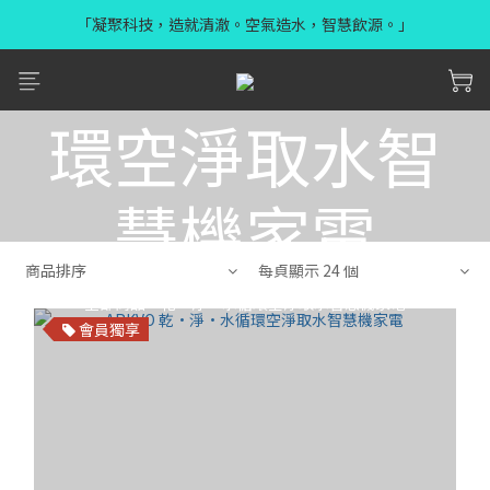
「凝聚科技，造就清澈。空氣造水，智慧飲源。」
乾•淨•水循
環空淨取水智
慧機家電
商品排序
每頁顯示 24 個
全部商品
>
乾•淨•水循環空淨取水智慧機家電
會員獨享