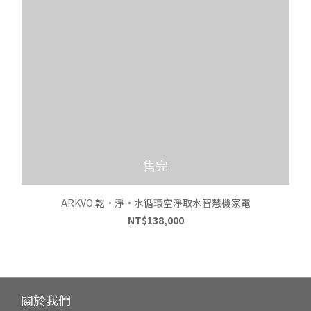
售完
ARKVO 乾•淨•水循環空淨取水智慧機家電
NT$138,000
關於我們